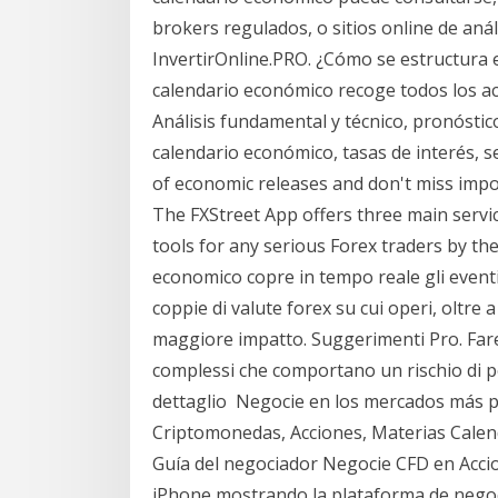
brokers regulados, o sitios online de anál
InvertirOnline.PRO. ¿Cómo se estructura
calendario económico recoge todos los a
Análisis fundamental y técnico, pronóstic
calendario económico, tasas de interés, s
of economic releases and don't miss impor
The FXStreet App offers three main servi
tools for any serious Forex traders by th
economico copre in tempo reale gli eventi 
coppie di valute forex su cui operi, oltre a 
maggiore impatto. Suggerimenti Pro. Fare
complessi che comportano un rischio di per
dettaglio Negocie en los mercados más p
Criptomonedas, Acciones, Materias Calenda
Guía del negociador Negocie CFD en Accio
iPhone mostrando la plataforma de negoc