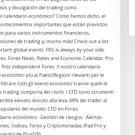
isis y divulgación del trading como
 el calendario económico? Como hemos dicho, el
contecimientos importantes que están previstos
os para varios instrumentos financieros,
esiones de trading ¡y mucho más! Check out a list
tant global events. FBS is always by your side.
ces: Forex News, Rates and Economic Calendar. Pro
e first independent Forex Il nostro calendario
economici più ai Paesi/Regioni rilevanti per le
filtrare tutti gli eventi economici tranne quelli di
 trading comporta dei rischi. I CFD sono strumenti
dita elevato dovuto alla leva. 68% dei trader al
opulares del mundo: CFD en Forex,
rio económico · Gestión de riesgos · Alertas ·
nes, Índices, Fórex y Criptomonedas iPad Pro y
iación de Plus500.